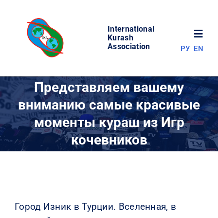
Skip
to
International
content
Toggl
Kurash
Association
РУ
EN
Navig
НОВОСТИ
Представляем вашему
вниманию самые красивые
МИР КУРАША
моменты кураш из Игр
кочевников
ОБ АССОЦИАЦИИ
СОРЕВНОВАНИЯ
РЕЗУЛЬТАТЫ
Город Изник в Турции. Вселенная, в