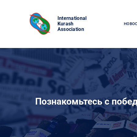
Skip
to
International
content
Kurash
НОВО
Association
Познакомьтесь с побе