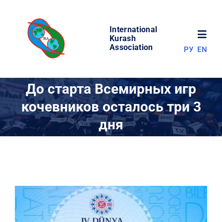
Skip
to
International
content
Toggl
Kurash
Association
РУ
EN
Navig
НОВОСТИ
До старта Всемирных игр
кочевников осталось три 3
МИР КУРАША
дня
ОБ АССОЦИАЦИИ
СОРЕВНОВАНИЯ
РЕЗУЛЬТАТЫ