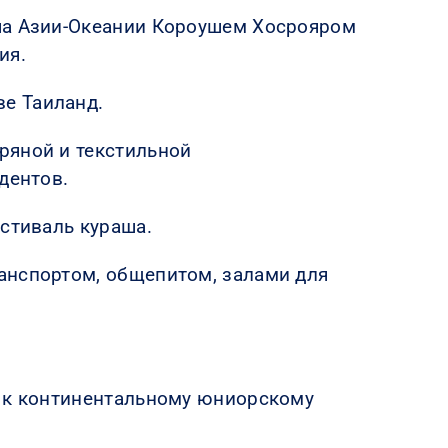
аша Азии-Океании Короушем Хосрояром
ия.
е Таиланд.
ряной и текстильной
дентов.
естиваль кураша.
анспортом, общепитом, залами для
у к континентальному юниорскому