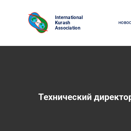
Skip
to
International
content
Kurash
НОВО
Association
Технический директо