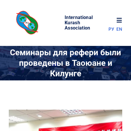
Skip
to
International
content
Toggl
Kurash
Association
РУ
EN
Navig
НОВОСТИ
Семинары для рефери были
проведены в Таоюане и
МИР КУРАША
Килунге
ОБ АССОЦИАЦИИ
СОРЕВНОВАНИЯ
РЕЗУЛЬТАТЫ