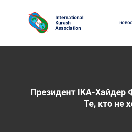
Skip
to
International
content
Kurash
НОВО
Association
Президент IKA-Хайдер Ф
Те, кто не 