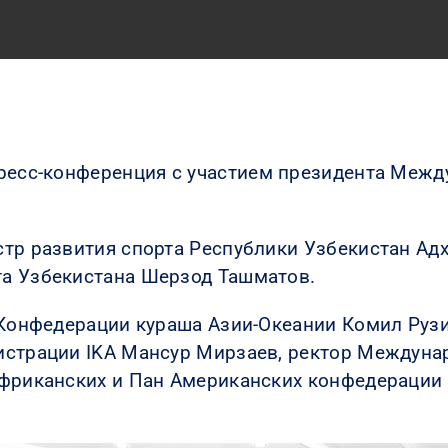
пресс-конференция
с участием президента Межд
тр развития спорта Республики Узбекистан Ад
а Узбекистана Шерзод Ташматов.
 Конфедерации кураша Азии-Океании Комил Рузи
истрации IKA Мансур Мирзаев, ректор Междуна
африканских и Пан Американских конфедерации 