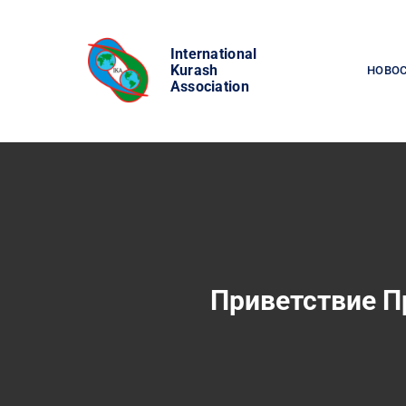
Skip
to
International
content
Kurash
НОВО
Association
Приветствие П