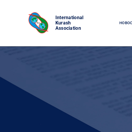
Skip
to
International
content
Kurash
НОВО
Association