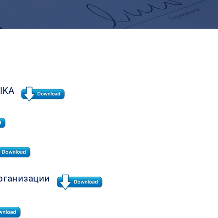
 IKA
организации