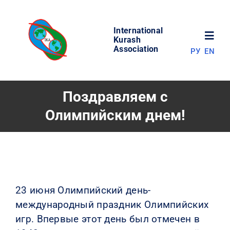
Skip
to
International
content
Toggl
Kurash
Association
РУ
EN
Navig
НОВОСТИ
Поздравляем с
Олимпийским днем!
МИР КУРАША
ОБ АССОЦИАЦИИ
СОРЕВНОВАНИЯ
23 июня Олимпийский день
-
международный праздник Олимпийских
РЕЗУЛЬТАТЫ
игр. Впервые этот день был отмечен в