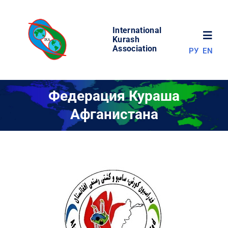
Skip
to
International
content
Toggl
Kurash
Association
РУ
EN
Navig
НОВОСТИ
Федерация Кураша
Афганистана
МИР КУРАША
ОБ АССОЦИАЦИИ
СОРЕВНОВАНИЯ
РЕЗУЛЬТАТЫ