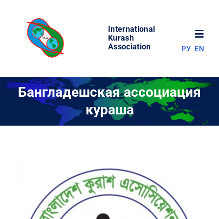
Skip
to
International
content
Toggl
Kurash
Association
РУ
EN
Navig
НОВОСТИ
Бангладешская ассоциация
кураша
МИР КУРАША
ОБ АССОЦИАЦИИ
СОРЕВНОВАНИЯ
РЕЗУЛЬТАТЫ