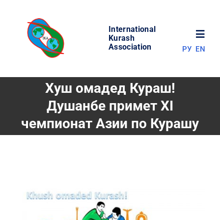
Skip
to
International
content
Toggl
Kurash
Association
РУ
EN
Navig
НОВОСТИ
Хуш омадед Кураш!
Душанбе примет XI
МИР КУРАША
чемпионат Азии по Курашу
ОБ АССОЦИАЦИИ
СОРЕВНОВАНИЯ
РЕЗУЛЬТАТЫ