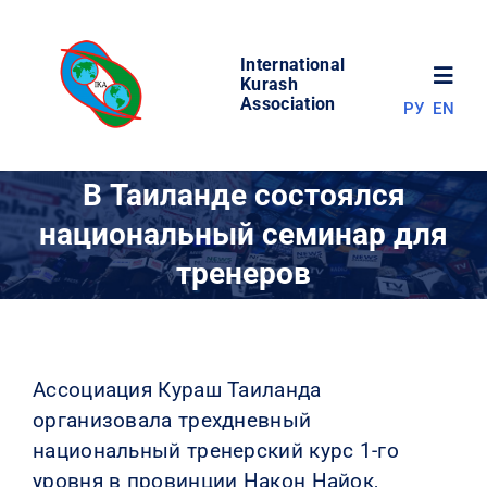
Skip
to
International
content
Toggl
Kurash
Association
РУ
EN
Navig
НОВОСТИ
В Таиланде состоялся
национальный семинар для
МИР КУРАША
тренеров
ОБ АССОЦИАЦИИ
СОРЕВНОВАНИЯ
Ассоциация Кураш Таиланда
организовала трехдневный
национальный тренерский курс
1-го
РЕЗУЛЬТАТЫ
уровня в провинции Након Найок,