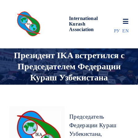
Skip
to
International
content
Toggl
Kurash
Association
Navig
РУ
EN
НОВОСТИ
Президент IKA встретился с
Председателем Федерации
МИР КУРАША
Кураш Узбекистана
ОБ АССОЦИАЦИИ
СОРЕВНОВАНИЯ
Председатель
Федерации Кураш
РЕЗУЛЬТАТЫ
Узбекистана,