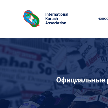
Skip
to
International
content
Kurash
НОВО
Association
Официальные р