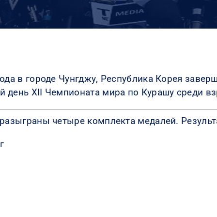
года в городе Чунгджу, Республика Корея завер
 день XII Чемпионата мира по Курашу среди в
 разыграны четыре комплекта медалей. Результ
г