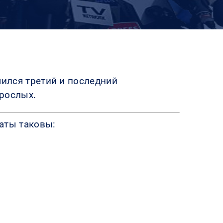
шился третий
и последний
зрослых.
аты таковы: