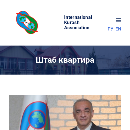
Skip
to
International
content
Toggl
Kurash
Association
РУ
EN
Navig
НОВОСТИ
Штаб квартира
МИР КУРАША
ОБ АССОЦИАЦИИ
СОРЕВНОВАНИЯ
РЕЗУЛЬТАТЫ