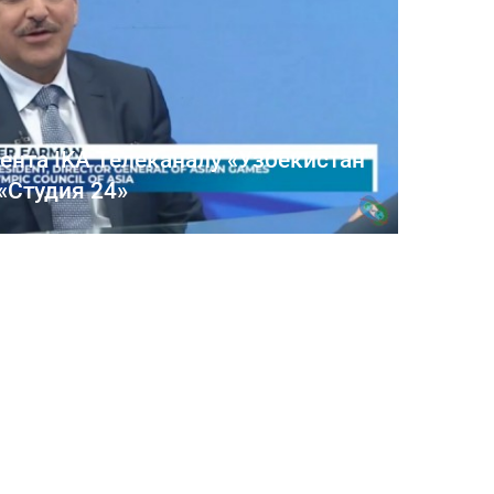
нта IKA Телеканалу «Узбекистан
«Студия 24»