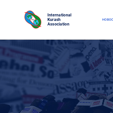
Skip
to
International
content
Kurash
НОВО
Association