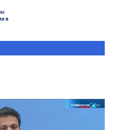
сы
и в