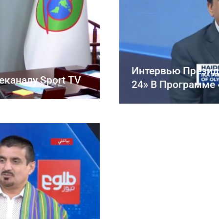
Интервью Президе
еканалу Sport TV
24» В Программе 