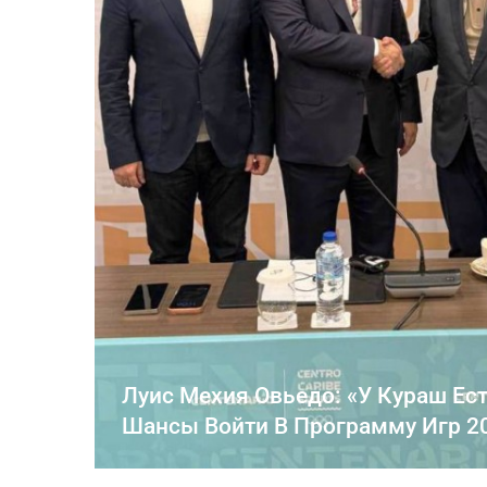
Луис Мехия Овьедо: «У Кураш Ес
Шансы Войти В Программу Игр 20