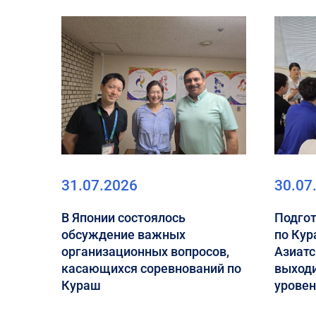
31.07.2026
30.07
В Японии состоялось
Подгот
обсуждение важных
по Кур
организационных вопросов,
Азиатс
касающихся соревнований по
выход
Кураш
урове