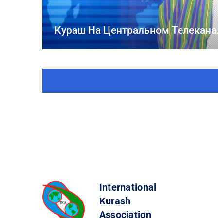
Кураш На Центральном Телекана
International
Kurash
Association