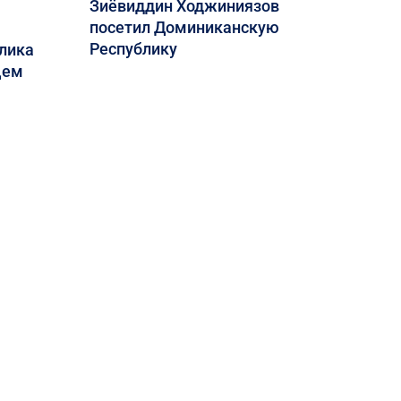
Зиёвиддин Ходжиниязов
посетил Доминиканскую
Республику
лика
щем